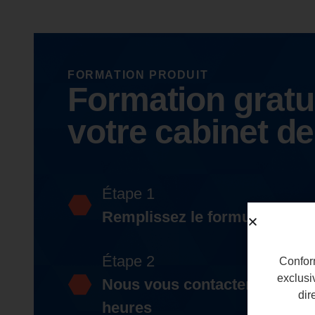
FORMATION PRODUIT
Formation gratu
votre cabinet de
Étape 1
Remplissez le formulaire
Étape 2
Conform
exclusi
Nous vous contacterons dans
dir
heures