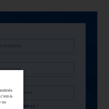
PHONE
destinés
c’est-à-
e ou
CE PROFESSIONNELLE