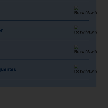
er
quentes