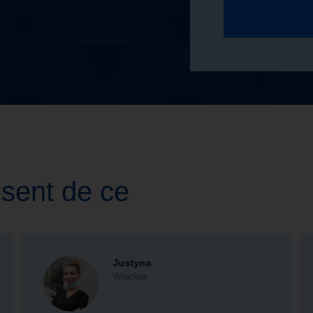
isent de ce
Justyna
Wrocław