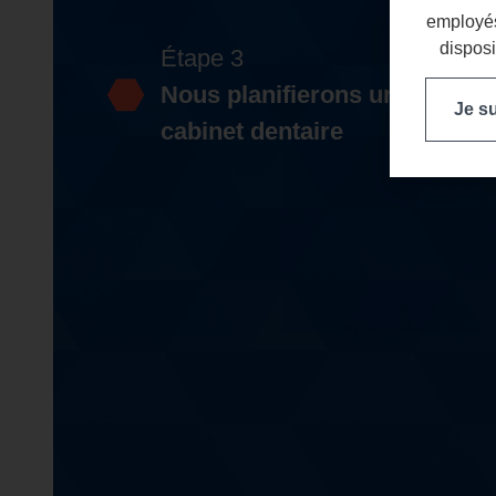
employés
disposi
Étape 3
Nous planifierons une format
Je s
cabinet dentaire