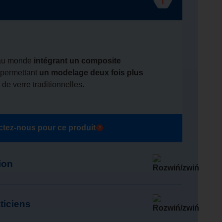
au monde
intégrant un composite
, permettant
un modelage deux fois plus
 de verre traditionnelles.
Reconstitutio
rne avec COMCORD
tez-nous pour ce produit
ion
ticiens