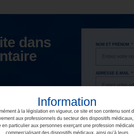
ite dans
NOM ET PRÉNOM
ntaire
ADRESSE E-MAIL
Information
NUMÉRO DE TÉLÉ
ément à la législation en vigueur, ce site et son contenu sont 
vement aux professionnels du secteur des dispositifs médicaux, 
 un délai de 24
e en particulier aux personnes exerçant une profession médical
NUMÉRO DE LICEN
commercialisant des dispositifs médicaux, ainsi qu’à leurs