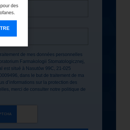
 pour des
rofanes.
TRE CABINET
ENTRE
traitement de mes données personnelles
atorium Farmakologii Stomatologicznej,
ial est situé à Nasutów 99C, 21-025
009496, dans le but de traitement de ma
s d’informations sur la protection des
les, merci de consulter notre politique de