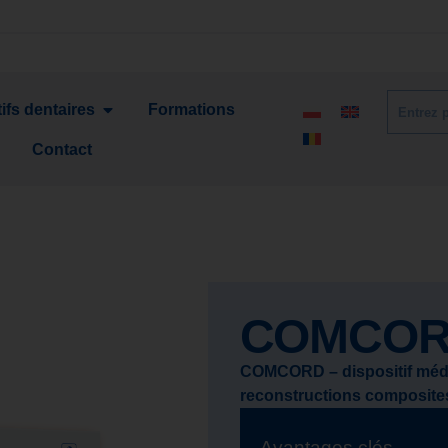
ifs dentaires
Formations
Contact
COMCO
COMCORD – dispositif médic
reconstructions composites
Avantages clés