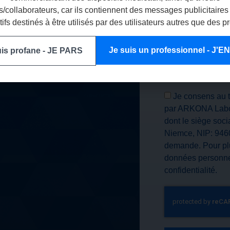
/collaborateurs, car ils contiennent des messages publicitaires
tifs destinés à être utilisés par des utilisateurs autres que des p
ion dans votre
L'ADRESSE DE VO
Je suis un professionnel - J'
uis profane - JE PARS
Je consens au 
par ARKONA Labor
dont le siège soc
Niemce, NIP: 9460
demande. Pour plu
données personnel
confidentialité.