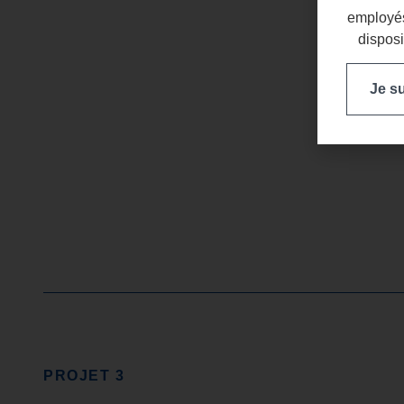
employés
disposi
Je s
PROJET 3