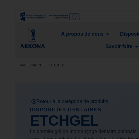
À propos de nous
Disposit
Savoir-faire
PAGE D'ACCUEIL
»
ETCHGEL
Retour à la catégorie de produits
DISPOSITIFS DENTAIRES
ETCHGEL
Le premier gel de mordançage dentaire polonais, 
consistance gélifiée facilitant le travail a été dé