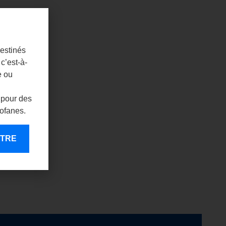
destinés
c’est-à-
e ou
 pour des
rofanes.
ENTRE