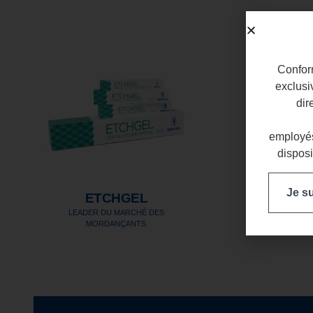
Conform
exclusi
dir
employés
disposi
Je s
ETCHGEL
LEADER DU MARCHÉ DES
MORDANÇANTS