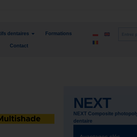
ifs dentaires
Formations
Contact
NEXT
NEXT Composite photopolym
dentaire
Avantages clés