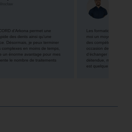
Łódź
Les formations Arkona ne sont pas seulement pour
Grâce
moi un moyen d’acquérir des connaissances et
propo
des compétences pratiques, mais surtout une
COMCO
occasion de rencontrer d’autres confrères et
nombr
d’échanger nos expériences. L’ambiance
la sat
détendue, mais en même temps professionnelle,
est quelque chose qui reste vraiment en mémoire.