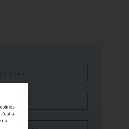
destinés
c’est-à-
PHONE
e ou