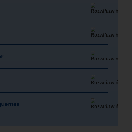
er
quentes