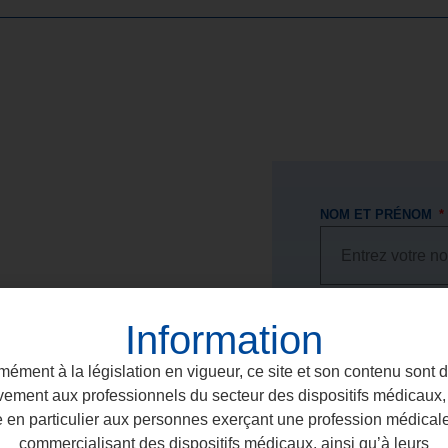
ite dans
NOM ET PRÉNOM
ntaire
ADRESSE E-MAIL
Information
ément à la législation en vigueur, ce site et son contenu sont 
vement aux professionnels du secteur des dispositifs médicaux, 
NUMÉRO DE TÉLÉ
e en particulier aux personnes exerçant une profession médical
commercialisant des dispositifs médicaux, ainsi qu’à leurs