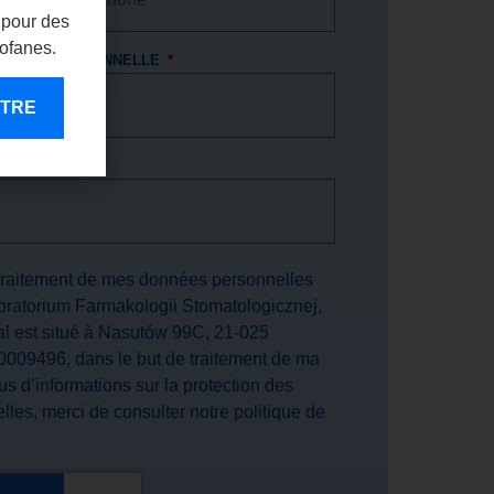
 pour des
rofanes.
CE PROFESSIONNELLE
ENTRE
TRE CABINET
traitement de mes données personnelles
atorium Farmakologii Stomatologicznej,
ial est situé à Nasutów 99C, 21-025
009496, dans le but de traitement de ma
s d’informations sur la protection des
les, merci de consulter notre politique de