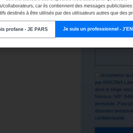
 un délai de 24
/collaborateurs, car ils contiennent des messages publicitaires
tifs destinés à être utilisés par des utilisateurs autres que des p
NUMÉRO DE LICEN
Je suis un professionnel - J'
uis profane - JE PARS
ion dans votre
L'ADRESSE DE VO
Je consens au 
par ARKONA Labor
dont le siège soc
Niemce, NIP: 9460
demande. Pour plu
données personnel
confidentialité.