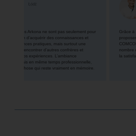
Częstochowa
t pour
Grâce à la formation Arkona, je peux désormais
et
proposer une gamme plus large de traitements. Le
e
COMCORD me permet de soigner un plus grand
nombre de cas, ce qui augmente mon efficacité et
la satisfaction de mes patients.
lle,
oire.