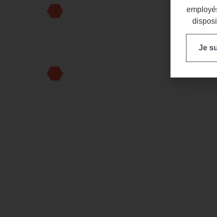
Nous vous contacterons dans
employés
disposi
heures
Je s
Étape 3
Nous planifierons une format
cabinet dentaire