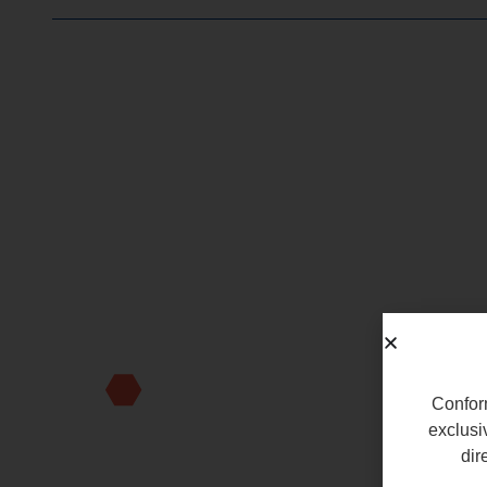
FORMATION PRODUIT
Formation gratu
votre cabinet de
Étape 1
Remplissez le formulaire
Conform
exclusi
dir
Étape 2