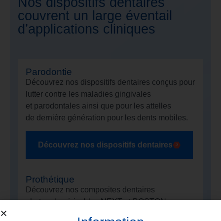
Nos dispositifs dentaires
couvrent un large éventail
d’applications cliniques
Parodontie
Découvrez nos dispositifs dentaires conçus pour
lutter contre les maladies gingivales
et parodontales ainsi que pour les attelles
de dernière génération pour les dents mobiles.
Découvrez nos dispositifs dentaires
Prothétique
Découvrez nos composites dentaires
photopolymérisables NEXT et BOSTON pour
la restauration dentaire ainsi que les fibres