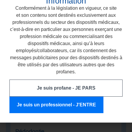
Information
dentaires CHORDS et COMCORD.
Conformément à la législation en vigueur, ce site
et son contenu sont destinés exclusivement aux
Découvrez nos dispositifs dentaires
professionnels du secteur des dispositifs médicaux,
c’est-à-dire en particulier aux personnes exerçant une
profession médicale ou commercialisant des
Dentisterie restauratrice
dispositifs médicaux, ainsi qu’à leurs
Découvrez nos matériaux dentaires
employés/collaborateurs, car ils contiennent des
photopolymérisables, spécialement conçus pour
messages publicitaires pour des dispositifs destinés à
la prévention des caries sur les dents
être utilisés par des utilisateurs autres que des
permanentes et temporaires. Adaptés aux
profanes.
obturations de toutes les classes selon Black, ils
offrent une excellente maniabilité et sont
disponibles en 9 teintes esthétiques pour une
Je suis profane - JE PARS
intégration optimale.
Je suis un professionnel - J'ENTRE
Découvrez nos dispositifs dentaires
Pédodontie