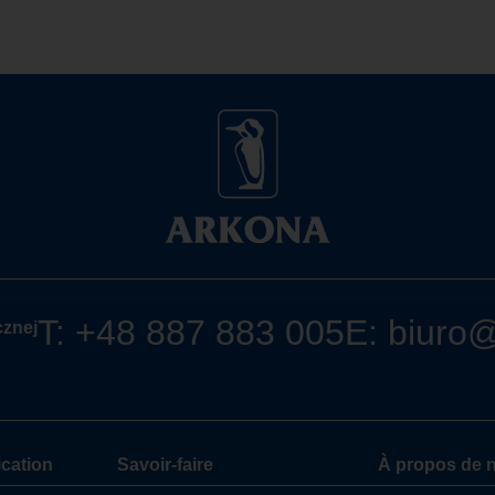
T: +48 887 883 005
E: biuro
cznej
cation
Savoir-faire
À propos de 