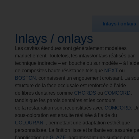
Inlays / onlays
Inlays / onlays
Les cavités étendues sont généralement modelées
manuellement. Toutefois, les inlays/onlays réalisés par
technique indirecte – en bouche ou sur modèle – à l’aid
de composites haute résistance tels que
NEXT
ou
BOSTON
, connaissent un engouement croissant. La sou
structure de la face occlusale est renforcée à l’aide
de fibres dentaires comme
CHORDS
ou
COMCORD
,
tandis que les parois dentaires et les contours
de la restauration sont reconstitués avec
COMCORD
. U
sous-coloration est ensuite réalisée à l’aide du
COLOURANT
, permettant une adaptation esthétique
personnalisée. La finition lisse et brillante est assurée pa
l’application de
GLAZE
, garantissant une surface polie,