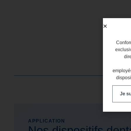
Conform
exclusi
dir
employés
disposi
Je s
APPLICATION
Nos dispositifs dent