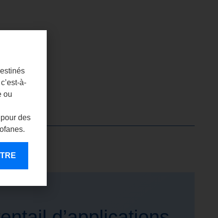
destinés
c’est-à-
e ou
 pour des
rofanes.
ENTRE
entail d’applications