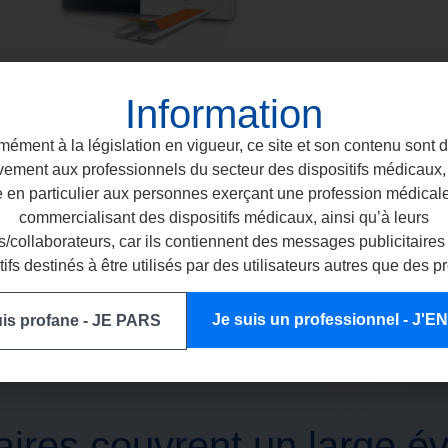
Information
COMCORD
TRAITEMENTS ILLIMITÉS
ément à la législation en vigueur, ce site et son contenu sont 
vement aux professionnels du secteur des dispositifs médicaux, 
e en particulier aux personnes exerçant une profession médical
commercialisant des dispositifs médicaux, ainsi qu’à leurs
/collaborateurs, car ils contiennent des messages publicitaires
tifs destinés à être utilisés par des utilisateurs autres que des p
Je suis un professionnel - J'
uis profane - JE PARS
aires couvrent un large év