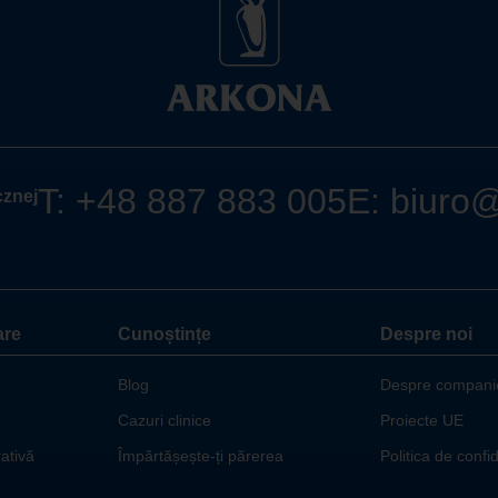
T:
+48 887 883 005
E:
biuro
cznej
are
Cunoștințe
Despre noi
Blog
Despre compani
Cazuri clinice
Proiecte UE
ativă
Împărtășește-ți părerea
Politica de confid