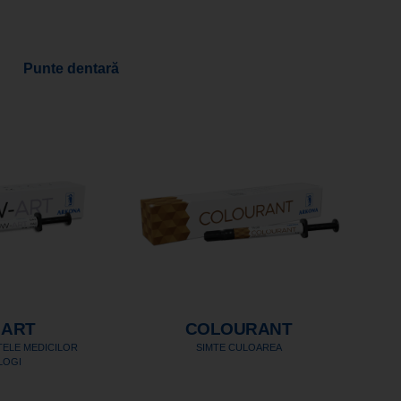
Punte dentară
 ART
COLOURANT
ȚELE MEDICILOR
SIMTE CULOAREA
LOGI