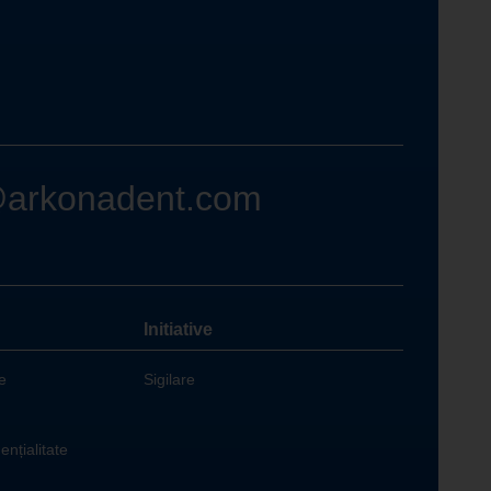
@arkonadent.com
Initiative
e
Sigilare
ențialitate