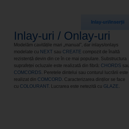
Inlay-uri/inserții
Inlay-uri / Onlay-uri
Modelăm cavitățile mari „manual”, dar inlays/onlays
modelate cu
NEXT
sau
CREATE
compozit de înaltă
rezistență devin din ce în ce mai populare. Substructura
suprafeței ocluzale este realizată din fibră:
CHORDS
sa
COMCORDS
. Peretele dintelui sau conturul lucrării este
realizat din
COMCORD
. Caracterizarea dinților se face
cu
COLOURANT
. Lucrarea este netezită cu
GLAZE
.