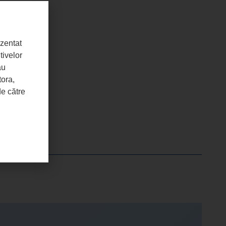
ezentat
tivelor
au
tora,
de către