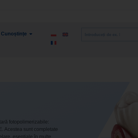
Cunoștințe
ară fotopolimerizabile:
. Acestea sunt completate
elare, esențiale în multe