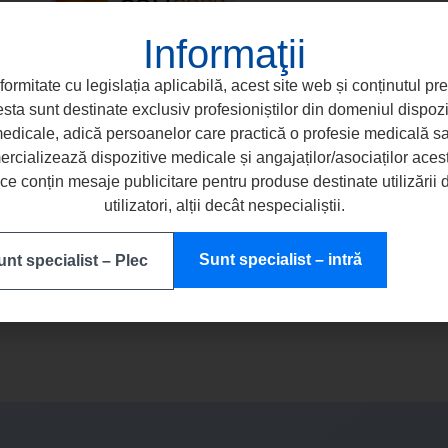
Informaţii
formitate cu legislația aplicabilă, acest site web și conținutul pr
sta sunt destinate exclusiv profesioniștilor din domeniul dispozi
edicale, adică persoanelor care practică o profesie medicală s
COMCORD
rcializează dispozitive medicale și angajaților/asociaților aces
TRATAMENTE FĂRĂ LIMITE
e conțin mesaje publicitare pentru produse destinate utilizării 
utilizatori, alții decât nespecialiștii.
Sunt specialist – intră
nt specialist – Plec