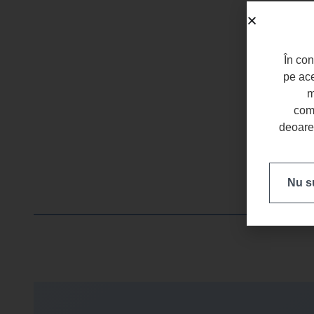
În con
pe ace
m
come
deoarec
Nu su