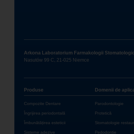
Arkona Laboratorium Farmakologii Stomatologi
Nasutów 99 C, 21-025 Niemce
Produse
Domenii de aplic
Compozite Dentare
Parodontologie
Îngrijirea periodontală
Protetică
Îmbunătățirea esteticii
Stomatologie restaur
Sisteme adezive
Pedodonție