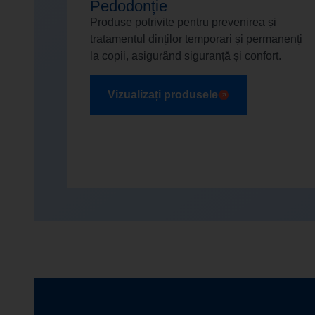
Pedodonție
Produse potrivite pentru prevenirea și
tratamentul dinților temporari și permanenți
la copii, asigurând siguranță și confort.
Vizualizați produsele