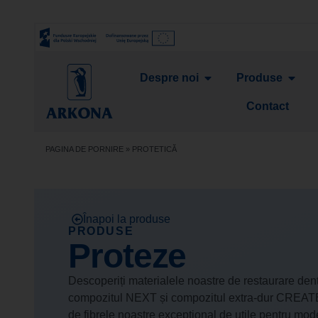
Despre noi
Produse
Contact
PAGINA DE PORNIRE
»
PROTETICĂ
Înapoi la produse
PRODUSE
Proteze
Descoperiți materialele noastre de restaurare dent
compozitul NEXT și compozitul extra-dur CREATE
de fibrele noastre excepțional de utile pentru mod