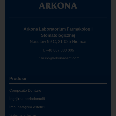
Arkona Laboratorium Farmakologii
Stomatologicznej
Nasutów 99 C, 21-025 Niemce
T:
+48 887 883 005
E:
biuro@arkonadent.com
Produse
Compozite Dentare
Îngrijirea periodontală
Îmbunătățirea esteticii
Sisteme adezive