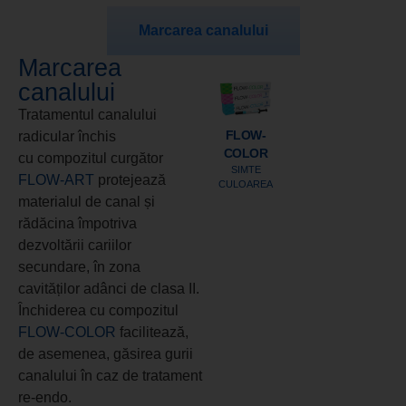
Marcarea canalului
Marcarea
canalului
Tratamentul canalului
FLOW-
radicular închis
COLOR
cu compozitul curgător
SIMTE
FLOW-ART
protejează
CULOAREA
materialul de canal și
rădăcina împotriva
dezvoltării cariilor
secundare, în zona
cavităților adânci de clasa II.
Închiderea cu compozitul
FLOW-COLOR
facilitează,
de asemenea, găsirea gurii
canalului în caz de tratament
re-endo.