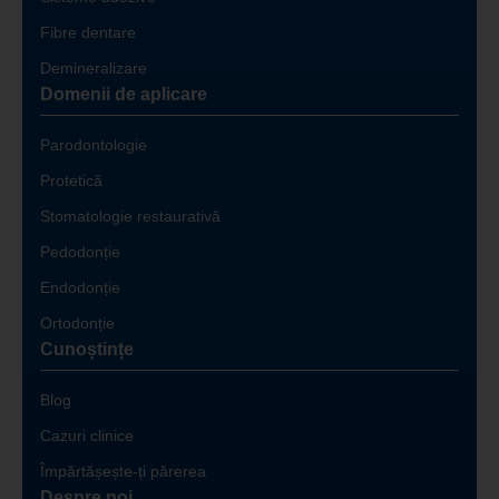
Fibre dentare
Demineralizare
Domenii de aplicare
Parodontologie
Protetică
Stomatologie restaurativă
Pedodonție
Endodonție
Ortodonție
Cunoștințe
Blog
Cazuri clinice
Împărtășește-ți părerea
Despre noi