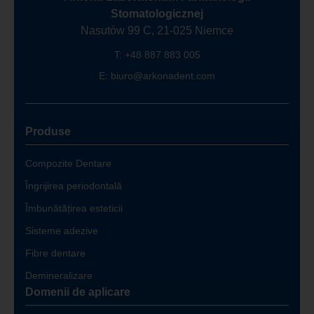
Stomatologicznej
Nasutów 99 C, 21-025 Niemce
T:
+48 887 883 005
E:
biuro@arkonadent.com
Produse
Compozite Dentare
Îngrijirea periodontală
Îmbunătățirea esteticii
Sisteme adezive
Fibre dentare
Demineralizare
Domenii de aplicare