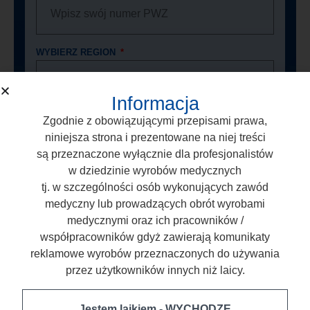
WYBIERZ REGION
Informacja
ZADAJ PYTANIE O PRODUKT
Zgodnie z obowiązującymi przepisami prawa,
niniejsza strona i prezentowane na niej treści
są przeznaczone wyłącznie dla profesjonalistów
w dziedzinie wyrobów medycznych
tj. w szczególności osób wykonujących zawód
medyczny lub prowadzących obrót wyrobami
medycznymi oraz ich pracowników /
Wyrażam zgodę na przetwarzanie moich
współpracowników gdyż zawierają komunikaty
danych osobowych przez firmę ARKONA
reklamowe wyrobów przeznaczonych do używania
Laboratorium Farmakologii Stomatologicznej, z
przez użytkowników innych niż laicy.
siedzibą w Nasutów 99C, 21-025 Niemce, NIP:
9460009496 w celu obsługi zapytania
ofertowego. Więcej informacji o przetwarzaniu
Jestem laikiem - WYCHODZĘ