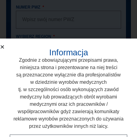
NUMER PWZ
WYBIERZ REGION
Informacja
Zgodnie z obowiązującymi przepisami prawa,
ZADAJ PYTANIE O PRODUKT
niniejsza strona i prezentowane na niej treści
są przeznaczone wyłącznie dla profesjonalistów
w dziedzinie wyrobów medycznych
tj. w szczególności osób wykonujących zawód
medyczny lub prowadzących obrót wyrobami
medycznymi oraz ich pracowników /
Wyrażam zgodę na przetwarzanie moich
współpracowników gdyż zawierają komunikaty
danych osobowych przez firmę ARKONA
reklamowe wyrobów przeznaczonych do używania
Laboratorium Farmakologii Stomatologicznej, z
przez użytkowników innych niż laicy.
siedzibą w Nasutów 99C, 21-025 Niemce, NIP: