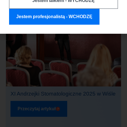
Jestem laikiem - WYCHODZĘ
Jestem profesjonalistą - WCHODZĘ
XI Andrzejki Stomatologiczne 2025 w Wiśle
Przeczytaj artykuł