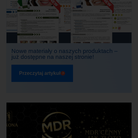
Nowe materiały o naszych produktach –
już dostępne na naszej stronie!
Przeczytaj artykuł