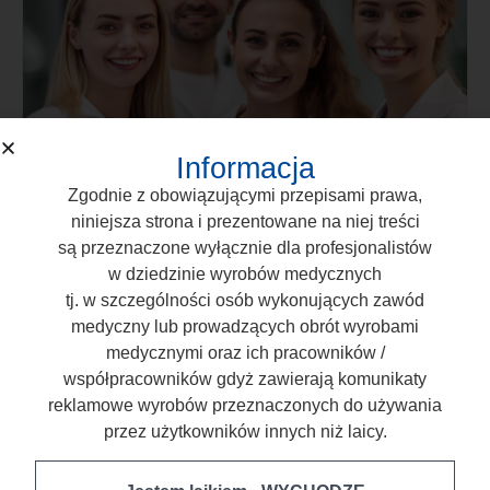
Informacja
Zgodnie z obowiązującymi przepisami prawa,
niniejsza strona i prezentowane na niej treści
są przeznaczone wyłącznie dla profesjonalistów
w dziedzinie wyrobów medycznych
Przedłużamy kampanię „What NEXT?”
tj. w szczególności osób wykonujących zawód
— do 31 marca 2026!
medyczny lub prowadzących obrót wyrobami
medycznymi oraz ich pracowników /
współpracowników gdyż zawierają komunikaty
Przeczytaj artykuł
reklamowe wyrobów przeznaczonych do używania
przez użytkowników innych niż laicy.