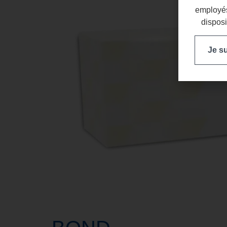
employés
disposi
Je s