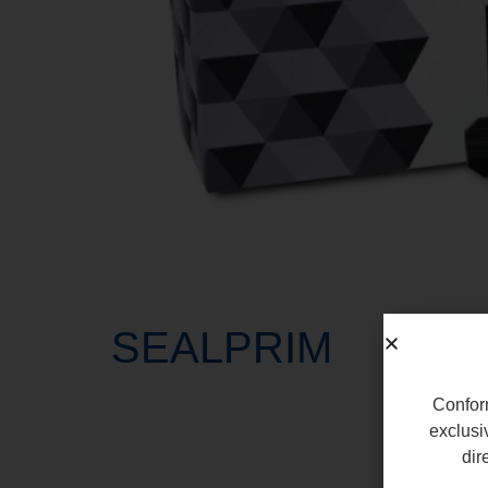
SEALPRIM
Conform
exclusi
dir