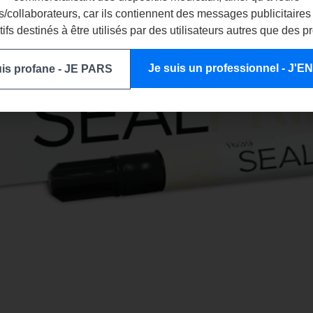
/collaborateurs, car ils contiennent des messages publicitaires
tifs destinés à être utilisés par des utilisateurs autres que des p
Je suis un professionnel - J'
uis profane - JE PARS