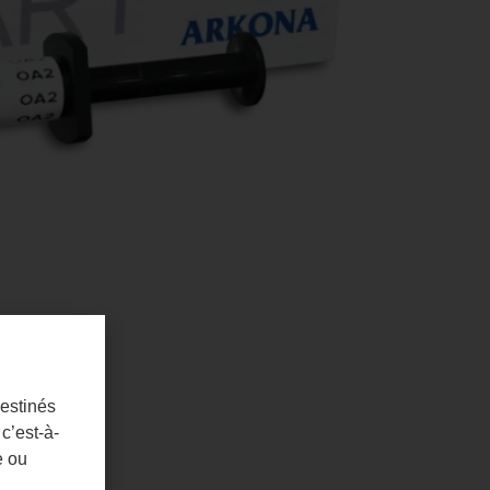
destinés
c’est-à-
e ou