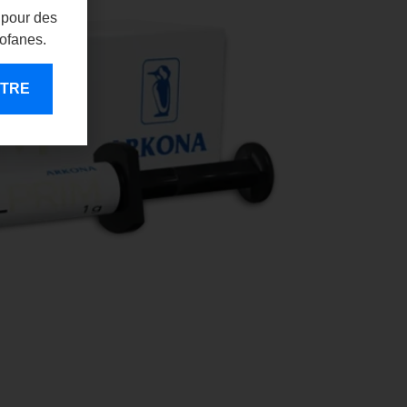
 pour des
rofanes.
ENTRE