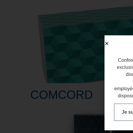
Conform
exclusi
dir
employés
COMCORD
disposi
Je s