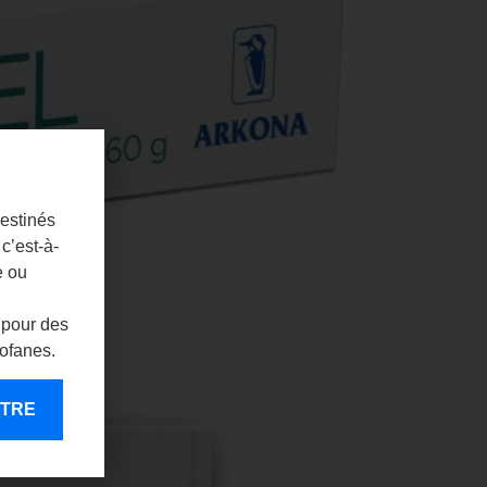
destinés
c’est-à-
e ou
 pour des
rofanes.
ENTRE