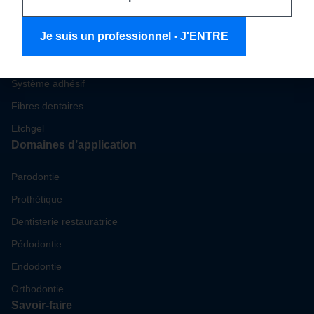
Composites dentaires
Je suis un professionnel - J'ENTRE
Soins parodontaux
Amélioration de l’esthétique
Système adhésif
Fibres dentaires
Etchgel
Domaines d’application
Parodontie
Prothétique
Dentisterie restauratrice
Pédodontie
Endodontie
Orthodontie
Savoir-faire