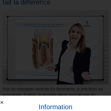
fait la différence
Avis du chirurgien-dentiste En dentisterie, la précision est
essentielle. Parfois, le moindre détail peut décider du
succès d’un traitement. FLOW-COLOR est bien plus qu’un
Information
simple composite fluide – c’est un marqueur, un repère et un