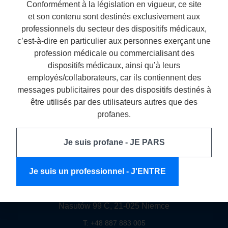
outil pratique qui facilite le contrôle à différentes étapes du
Conformément à la législation en vigueur, ce site
traitement. Les praticiens qui l’utilisent au quotidien
et son contenu sont destinés exclusivement aux
partagent leurs expériences. Précision dans les cas […]
professionnels du secteur des dispositifs médicaux,
c’est-à-dire en particulier aux personnes exerçant une
profession médicale ou commercialisant des
dispositifs médicaux, ainsi qu’à leurs
employés/collaborateurs, car ils contiennent des
messages publicitaires pour des dispositifs destinés à
être utilisés par des utilisateurs autres que des
profanes.
Je suis profane - JE PARS
Je suis un professionnel - J'ENTRE
Arkona Laboratorium Farmakologii Stomatologicznej
Nasutów 99 C, 21-025 Niemce
T: +48 887 883 005