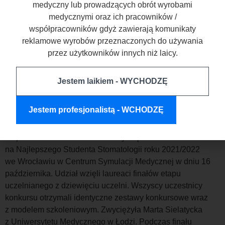
medyczny lub prowadzących obrót wyrobami
medycznymi oraz ich pracowników /
współpracowników gdyż zawierają komunikaty
reklamowe wyrobów przeznaczonych do używania
przez użytkowników innych niż laicy.
Jestem laikiem - WYCHODZĘ
Jestem profesjonalistą - WCHODZĘ
21 października 2023 o 9.30 odbył się Konkurs
na Najlepszego Studenta Stomatologii roku 2021/2022
we Wrocławiu w Centrum Symulacji Medycznej w dniu 16
października. Udział wzięli laureaci finałów etapu
uczelnianego z dziewięciu uczelni. Wszyscy uczestnicy
konkursu otrzymali identyczne zestawy konkursowe wraz
z modelem szkoleniowym. Zwyciężyła Marta Sielatycka
z Uniwersytetu Medycznego w Łodzi. Podczas finału