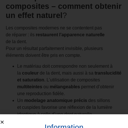
composites – comment obtenir
un effet naturel
?
Les composites modernes ne se contentent pas
de réparer : ils
restaurent l’apparence naturelle
de la dent.
Pour un résultat parfaitement invisible, plusieurs
éléments doivent être pris en compte.
Le matériau doit correspondre non seulement à
la
couleur
de la dent, mais aussi à sa
translucidité
et saturation
. L’utilisation de composites
multiteintes
ou
mélangeables
permet d’obtenir
une reproduction fidèle.
Un
modelage anatomique précis
des sillons
et cuspides favorise une réflexion de la lumière
identique à celle d’une dent naturelle.
Enfin, un
polissage minutieux
améliore la brillance
Information
et réduit la rétention de plaque et de taches.