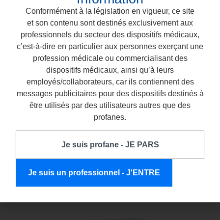
Conformément à la législation en vigueur, ce site
NEXT – un composite
et son contenu sont destinés exclusivement aux
universel pour des
professionnels du secteur des dispositifs médicaux,
c’est-à-dire en particulier aux personnes exerçant une
restaurations durables
profession médicale ou commercialisant des
et esthétiques
dispositifs médicaux, ainsi qu’à leurs
employés/collaborateurs, car ils contiennent des
NEXT
a été conçu pour la pratique quotidienne : il
messages publicitaires pour des dispositifs destinés à
convient aussi bien aux
petites restaurations
qu’aux
être utilisés par des utilisateurs autres que des
reconstructions étendues
.
profanes.
Facile à modeler, il s’adapte parfaitement à la surface
dentaire et procure une
finiton lisse et brillante
, sans
Je suis profane - JE PARS
polissage supplémentaire.
Résultat : un travail plus rapide et un effet prévisible.
Je suis un professionnel - J'ENTRE