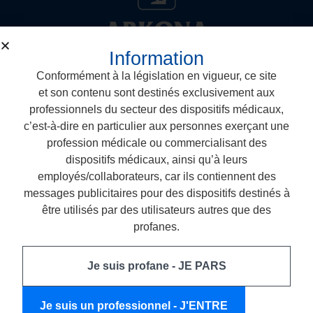
Information
Conformément à la législation en vigueur, ce site
et son contenu sont destinés exclusivement aux
Arkona Laboratorium Farmakologii Stomatologicznej
professionnels du secteur des dispositifs médicaux,
Nasutów 99 C, 21-025 Niemce
c’est-à-dire en particulier aux personnes exerçant une
T: +48 887 883 005
profession médicale ou commercialisant des
E: biuro@arkonadent.com
dispositifs médicaux, ainsi qu’à leurs
employés/collaborateurs, car ils contiennent des
messages publicitaires pour des dispositifs destinés à
Dispositifs dentaires
être utilisés par des utilisateurs autres que des
profanes.
Composites dentaires
Soins parodontaux
Je suis profane - JE PARS
Amélioration de l’esthétique
Je suis un professionnel - J'ENTRE
Système adhésif