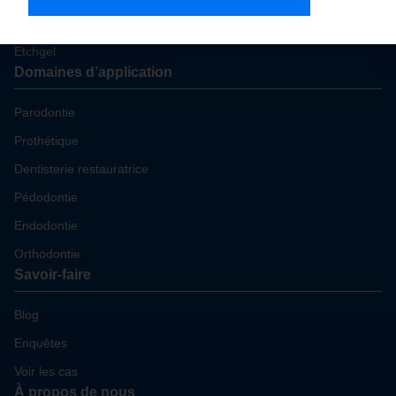
Fibres dentaires
Etchgel
Domaines d’application
Parodontie
Prothétique
Dentisterie restauratrice
Pédodontie
Endodontie
Orthodontie
Savoir-faire
Blog
Enquêtes
Voir les cas
À propos de nous