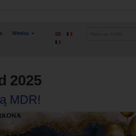
ia
Wiedza
ad 2025
cją MDR!