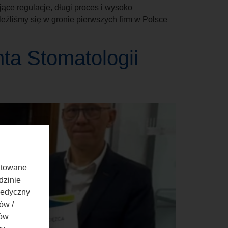
ące regulacje, długi proces i wysoko
leźliśmy się w gronie pierwszych firm w Polsce
ta Stomatologii
entowane
dzinie
medyczny
ów /
bów