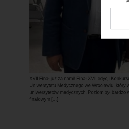
p
XVII Finał już za nami! Finał XVII edycji Konku
Uniwersytetu Medycznego we Wrocławiu, który w 
uniwersytetów medycznych. Poziom był bardzo 
finałowym […]