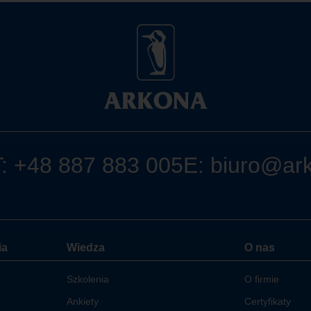
T:
+48 887 883 005
E:
biuro@ar
ia
Wiedza
O nas
Szkolenia
O firmie
Ankiety
Certyfikaty