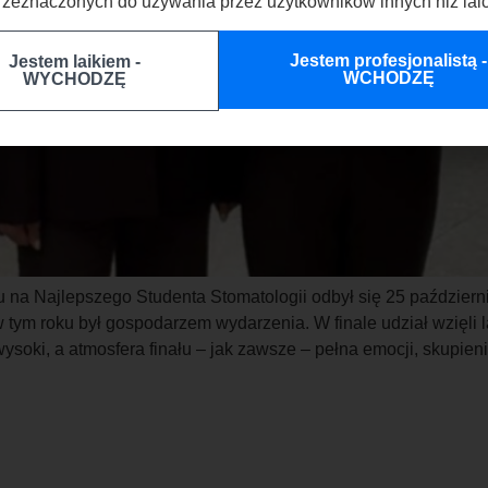
rzeznaczonych do używania przez użytkowników innych niż laic
Jestem profesjonalistą -
Jestem laikiem -
WCHODZĘ
WYCHODZĘ
rsu na Najlepszego Studenta Stomatologii odbył się 25 paździe
tym roku był gospodarzem wydarzenia. W finale udział wzięli l
wysoki, a atmosfera finału – jak zawsze – pełna emocji, sku