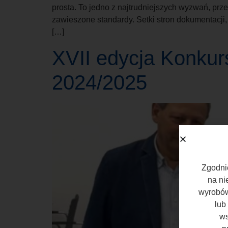
prosta. To jedno z najtrudniejszych wyzwań, pr
zawieszone standardy. Setki stron dokumentacji, 
[…]
XVII edycja Konkur
2024/2025
Zgodnie
na ni
wyrobów
lub
ws