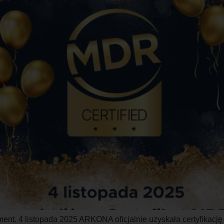
nt. 4 listopada 2025 ARKONA oficjalnie uzyskała certyfikację