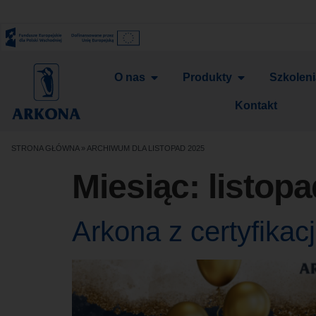
O nas
Produkty
Szkolen
Kontakt
STRONA GŁÓWNA
»
ARCHIWUM DLA LISTOPAD 2025
Miesiąc:
listop
Arkona z certyfika