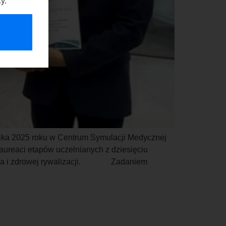
y.
rnika 2025 roku w Centrum Symulacji Medycznej
aureaci etapów uczelnianych z dziesięciu
pienia i zdrowej rywalizacji. Zadaniem