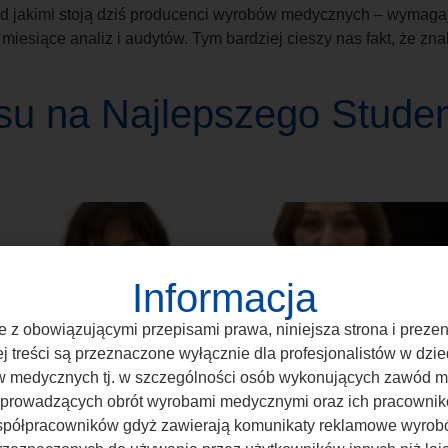
zed jakimi stoją dziś producenci wyrobów medycznych – wymagaj
miesiące analiz i audytów. Tym bardziej cieszy nas fakt, że zna
su na Najlepszego Studen
Informacja
 z obowiązującymi przepisami prawa, niniejsza strona i prez
ej treści są przeznaczone wyłącznie dla profesjonalistów w dzie
 medycznych tj. w szczególności osób wykonujących zawód 
 prowadzących obrót wyrobami medycznymi oraz ich pracownik
półpracowników gdyż zawierają komunikaty reklamowe wyro