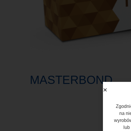
MASTERBOND
Zgodnie
na ni
wyrobów
lub