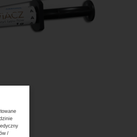
entowane
dzinie
medyczny
ów /