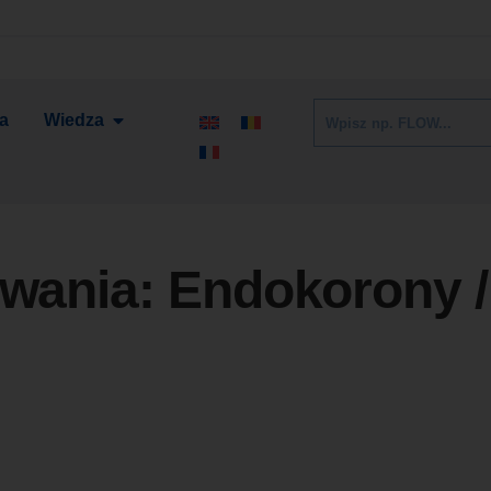
ia
Wiedza
owania:
Endokorony /