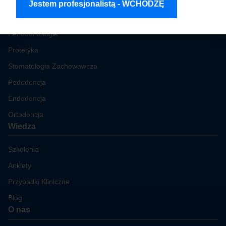
Jestem profesjonalistą - WCHODZĘ
Obszary zastosowania
Periodontologia
Protetyka
Stomatologia Zachowawcza
Pedodoncja
Endodoncja
Ortodoncja
Wiedza
Szkolenia
Ankiety
Przypadki Kliniczne
Blog
O nas