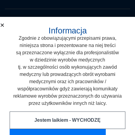
Arkona Laboratorium Farmakologii Stomatologicznej
Informacja
Nasutów 99 C, 21-025 Niemce
Zgodnie z obowiązującymi przepisami prawa,
T:
+48 887 883 005
niniejsza strona i prezentowane na niej treści
E:
biuro@arkonadent.com
są przeznaczone wyłącznie dla profesjonalistów
w dziedzinie wyrobów medycznych
tj. w szczególności osób wykonujących zawód
Produkty
medyczny lub prowadzących obrót wyrobami
medycznymi oraz ich pracowników /
Kompozyty Stomatologiczne
współpracowników gdyż zawierają komunikaty
reklamowe wyrobów przeznaczonych do używania
Opieka periodontologiczna
przez użytkowników innych niż laicy.
Poprawa estetyki
System wiążący
Jestem laikiem - WYCHODZĘ
Włókna stomatologiczne
Wytrawiacz stomatologiczny