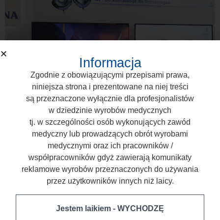
Informacja
Zgodnie z obowiązującymi przepisami prawa,
niniejsza strona i prezentowane na niej treści
są przeznaczone wyłącznie dla profesjonalistów
w dziedzinie wyrobów medycznych
tj. w szczególności osób wykonujących zawód
W dniach 10–12 kwietnia 2025 r. mieliśmy przyjemność
medyczny lub prowadzących obrót wyrobami
uczestniczyć w 31. edycji Międzynarodowych Targów
medycznymi oraz ich pracowników /
Stomatologicznych KRAKDENT – największego
współpracowników gdyż zawierają komunikaty
wydarzenia branżowego w Polsce. W hali EXPO Kraków
reklamowe wyrobów przeznaczonych do używania
spotkało się niemal 12 000 uczestników z kraju i zagranicy.
przez użytkowników innych niż laicy.
Wśród 356 wystawców nie mogło zabraknąć również nas –
Arkony. ARKONA świętuje 30 lat! Tegoroczna edycja targów
Jestem laikiem - WYCHODZĘ
była dla nas wyjątkowa – świętowaliśmy 30-lecie istnienia