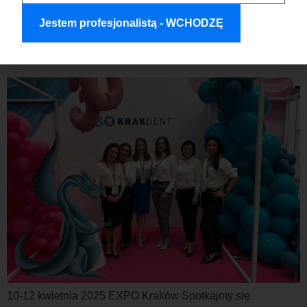
firmy! To już […]
Jestem profesjonalistą - WCHODZĘ
Odwiedź Arkona na KRAKDENT
2025!
10-12 kwietnia 2025 EXPO Kraków Spotkajmy się