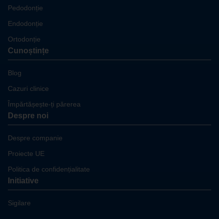
Pedodonție
Endodonție
Ortodonție
Cunoștințe
Blog
Cazuri clinice
Împărtășește-ți părerea
Despre noi
Despre companie
Proiecte UE
Politica de confidențialitate
Initiative
Sigilare