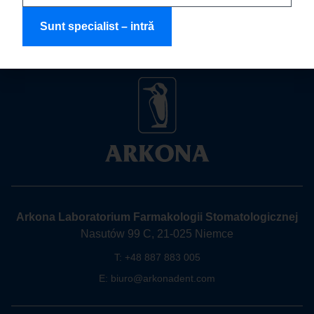
Sunt specialist – intră
Arkona Laboratorium Farmakologii Stomatologicznej
Nasutów 99 C, 21-025 Niemce
T:
+48 887 883 005
E:
biuro@arkonadent.com