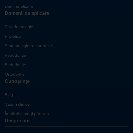
Demineralizare
Domenii de aplicare
Parodontologie
Protetică
Stomatologie restaurativă
Pedodonție
Endodonție
Ortodonție
Cunoștințe
Blog
Cazuri clinice
Împărtășește-ți părerea
Despre noi