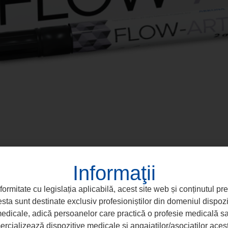
Informaţii
formitate cu legislația aplicabilă, acest site web și conținutul pr
sta sunt destinate exclusiv profesioniștilor din domeniul dispozi
edicale, adică persoanelor care practică o profesie medicală s
rcializează dispozitive medicale și angajaților/asociaților aces