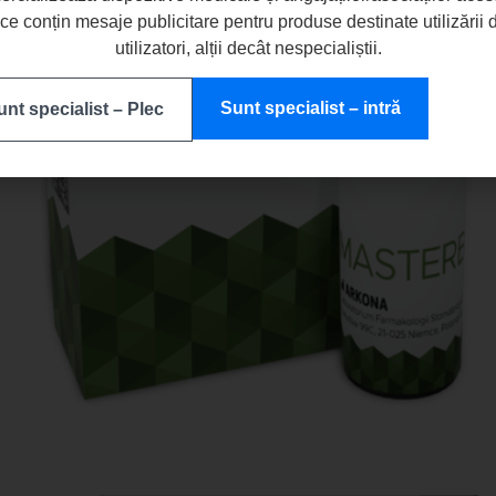
e conțin mesaje publicitare pentru produse destinate utilizării 
utilizatori, alții decât nespecialiștii.
Sunt specialist – intră
nt specialist – Plec