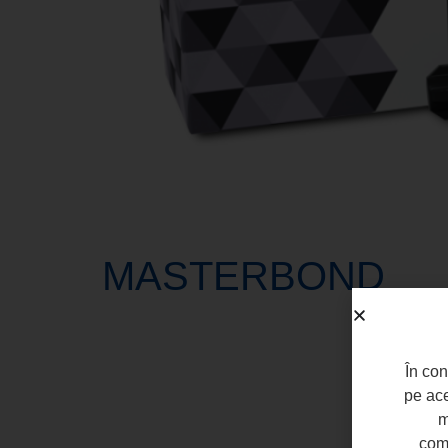
MASTERBOND
În con
pe ace
m
come