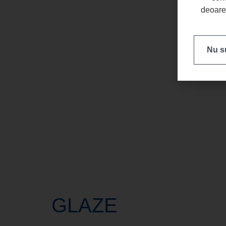
deoarec
Nu su
GLAZE