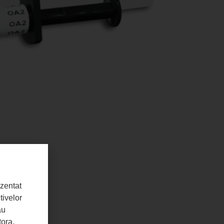
ezentat
tivelor
au
tora,