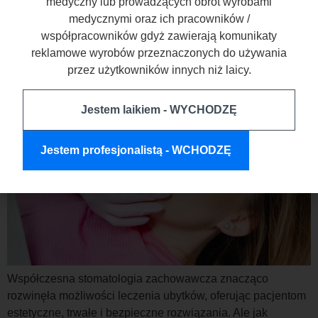
medyczny lub prowadzących obrót wyrobami
kompozytowych — na co zwrócić
medycznymi oraz ich pracowników /
uwagę?
współpracowników gdyż zawierają komunikaty
reklamowe wyrobów przeznaczonych do używania
przez użytkowników innych niż laicy.
Jestem laikiem - WYCHODZĘ
Jestem profesjonalistą - WCHODZĘ
Współczesna stomatologia zachowawcza znacząco
rozwinęła możliwości leczenia ubytków, oferując pacjentom
estetyczne, trwałe i bezpieczne rozwiązania. Ale jak