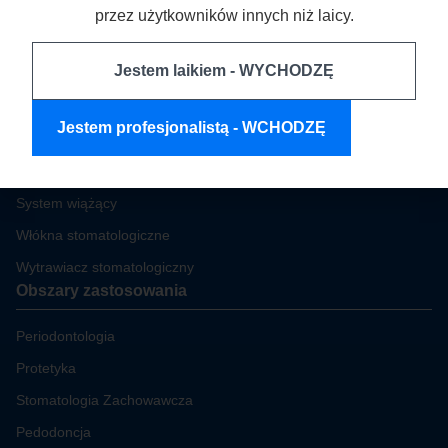
przez użytkowników innych niż laicy.
Produkty
Jestem laikiem - WYCHODZĘ
Kompozyty Stomatologiczne
Jestem profesjonalistą - WCHODZĘ
Opieka periodontologiczna
Poprawa estetyki
System wiążący
Włókna stomatologiczne
Wytrawiacz stomatologiczny
Obszary zastosowania
Periodontologia
Protetyka
Stomatologia Zachowawcza
Pedodoncja