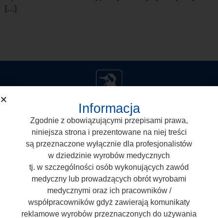
[…]
Informacja
Zgodnie z obowiązującymi przepisami prawa,
niniejsza strona i prezentowane na niej treści
są przeznaczone wyłącznie dla profesjonalistów
w dziedzinie wyrobów medycznych
Arkona Laboratorium Farmakologii Stomatologicznej
tj. w szczególności osób wykonujących zawód
Nasutów 99 C, 21-025 Niemce
medyczny lub prowadzących obrót wyrobami
medycznymi oraz ich pracowników /
T:
+48 887 883 005
współpracowników gdyż zawierają komunikaty
E:
biuro@arkonadent.com
reklamowe wyrobów przeznaczonych do używania