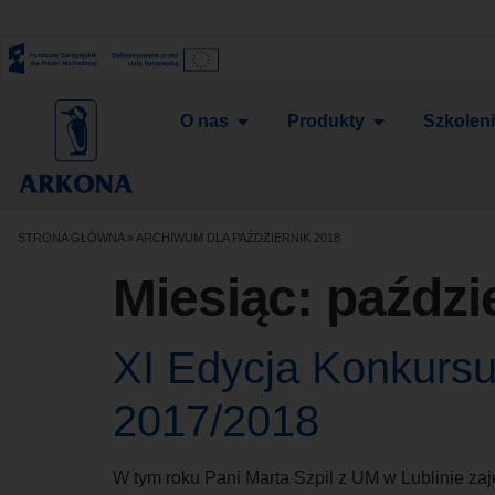
O nas
Produkty
Szkolen
STRONA GŁÓWNA
»
ARCHIWUM DLA PAŹDZIERNIK 2018
Miesiąc:
paździ
XI Edycja Konkursu
2017/2018
W tym roku Pani Marta Szpil z UM w Lublinie za