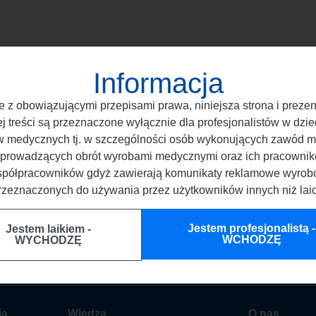
Informacja
 z obowiązującymi przepisami prawa, niniejsza strona i prez
ej treści są przeznaczone wyłącznie dla profesjonalistów w dzie
 medycznych tj. w szczególności osób wykonujących zawód 
 prowadzących obrót wyrobami medycznymi oraz ich pracownik
półpracowników gdyż zawierają komunikaty reklamowe wyro
rzeznaczonych do używania przez użytkowników innych niż laic
T:
+48 887 883 005
E:
biuro@ar
Jestem profesjonalistą -
Jestem laikiem -
WCHODZĘ
WYCHODZĘ
ia
Wiedza
O nas