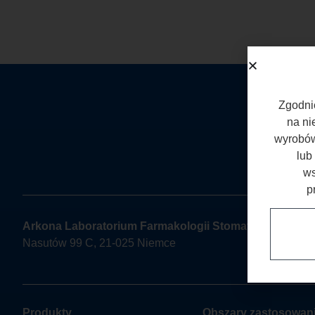
Zgodnie
na ni
wyrobów
lub
ws
p
Arkona Laboratorium Farmakologii Stomatologicznej
Nasutów 99 C, 21-025 Niemce
Produkty
Obszary zastosowan