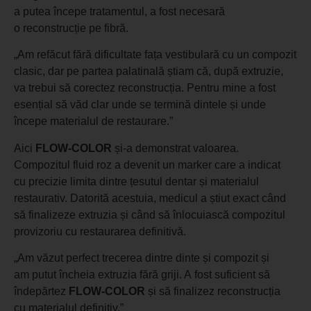
a putea începe tratamentul, a fost necesară
o reconstrucție pe fibră.
„Am refăcut fără dificultate fața vestibulară cu un compozit
clasic, dar pe partea palatinală știam că, după extruzie,
va trebui să corectez reconstrucția. Pentru mine a fost
esențial să văd clar unde se termină dintele și unde
începe materialul de restaurare.”
Aici
FLOW-COLOR
și-a demonstrat valoarea.
Compozitul fluid roz a devenit un marker care a indicat
cu precizie limita dintre țesutul dentar și materialul
restaurativ. Datorită acestuia, medicul a știut exact când
să finalizeze extruzia și când să înlocuiască compozitul
provizoriu cu restaurarea definitivă.
„Am văzut perfect trecerea dintre dinte și compozit și
am putut încheia extruzia fără griji. A fost suficient să
îndepărtez
FLOW-COLOR
și să finalizez reconstrucția
cu materialul definitiv.”