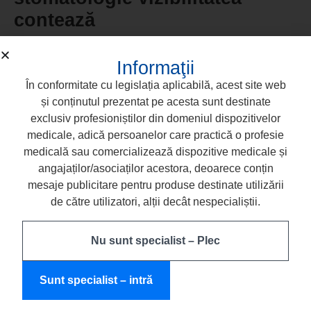
contează
În cazurile dificile, detaliile fac diferența.
FLOW-COLOR
Informaţii
nu este doar un compozit – este un marker al preciziei
care sprijină reconstrucția, endodonția și protetica.
În conformitate cu legislația aplicabilă, acest site web
Cu ajutorul lui, medicul știe exact ce și când trebuie
și conținutul prezentat pe acesta sunt destinate
înlocuit, ajustat sau finisat.
exclusiv profesioniștilor din domeniul dispozitivelor
O soluție simplă pentru mai mult control în practica
medicale, adică persoanelor care practică o profesie
zilnică.
medicală sau comercializează dispozitive medicale și
angajaților/asociaților acestora, deoarece conțin
mesaje publicitare pentru produse destinate utilizării
Dr. Agnieszka Lebioda-Kwiatkowska, medic stomatolog,
de către utilizatori, alții decât nespecialiștii.
Biedrusko
, Polonia
Nu sunt specialist – Plec
Sunt specialist – intră