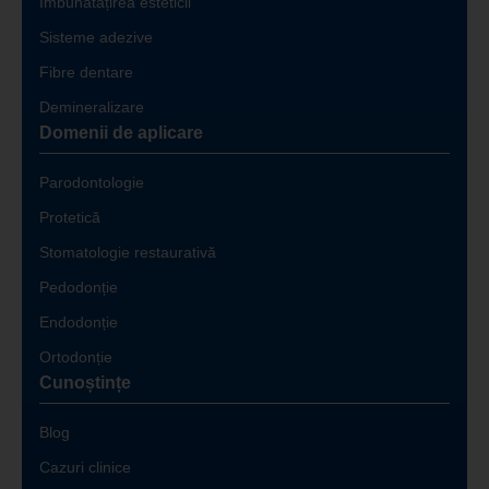
Îmbunătățirea esteticii
Sisteme adezive
Fibre dentare
Demineralizare
Domenii de aplicare
Parodontologie
Protetică
Stomatologie restaurativă
Pedodonție
Endodonție
Ortodonție
Cunoștințe
Blog
Cazuri clinice