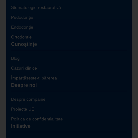
Stomatologie restaurativă
Pedodonție
Endodonție
Ortodonție
Cunoștințe
Blog
Cazuri clinice
Împărtășește-ți părerea
Despre noi
Despre companie
Proiecte UE
Politica de confidențialitate
Initiative