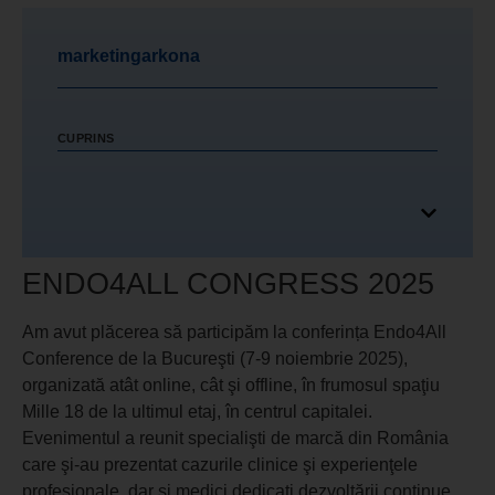
marketingarkona
CUPRINS
ENDO4ALL CONGRESS 2025
Am avut plăcerea să participăm la conferința Endo4All
Conference de la Bucureşti (7-9 noiembrie 2025),
organizată atât online, cât şi offline, în frumosul spaţiu
Mille 18 de la ultimul etaj, în centrul capitalei.
Evenimentul a reunit specialişti de marcă din România
care şi-au prezentat cazurile clinice şi experienţele
profesionale, dar şi medici dedicaţi dezvoltării continue,