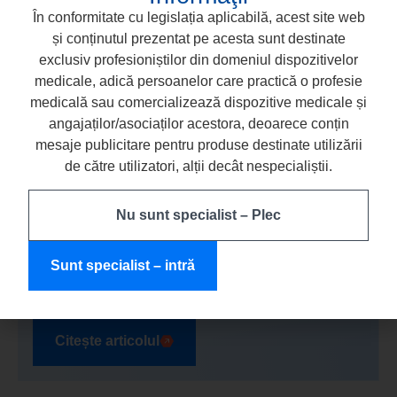
În conformitate cu legislația aplicabilă, acest site web
și conținutul prezentat pe acesta sunt destinate
exclusiv profesioniștilor din domeniul dispozitivelor
medicale, adică persoanelor care practică o profesie
medicală sau comercializează dispozitive medicale și
angajaților/asociaților acestora, deoarece conțin
mesaje publicitare pentru produse destinate utilizării
de către utilizatori, alții decât nespecialiștii.
Nu sunt specialist – Plec
Marcarea și protejarea orificiilor canalare
Sunt specialist – intră
după tratamentul endodontic –
de ce contează culoarea?
Citește articolul