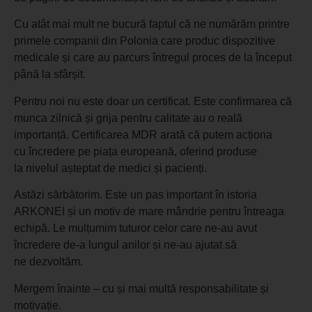
Cu atât mai mult ne bucură faptul că ne numărăm printre
primele companii din Polonia care produc dispozitive
medicale și care au parcurs întregul proces de la început
până la sfârșit.
Pentru noi nu este doar un certificat. Este confirmarea că
munca zilnică și grija pentru calitate au o reală
importanță. Certificarea MDR arată că putem acționa
cu încredere pe piața europeană, oferind produse
la nivelul așteptat de medici și pacienți.
Astăzi sărbătorim. Este un pas important în istoria
ARKONEI și un motiv de mare mândrie pentru întreaga
echipă. Le mulțumim tuturor celor care ne-au avut
încredere de-a lungul anilor și ne-au ajutat să
ne dezvoltăm.
Mergem înainte – cu și mai multă responsabilitate și
motivație.