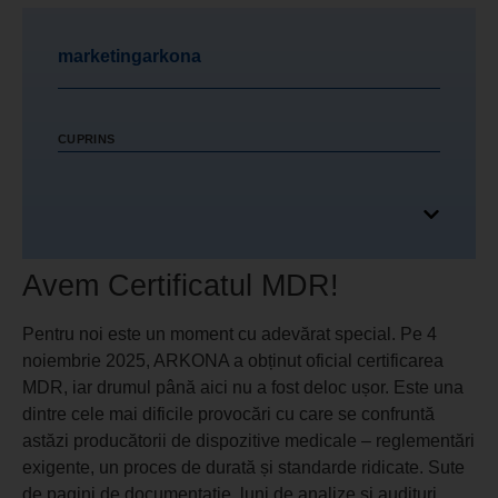
marketingarkona
CUPRINS
Avem Certificatul MDR!
Pentru noi este un moment cu adevărat special. Pe 4
noiembrie 2025, ARKONA a obținut oficial certificarea
MDR, iar drumul până aici nu a fost deloc ușor. Este una
dintre cele mai dificile provocări cu care se confruntă
astăzi producătorii de dispozitive medicale – reglementări
exigente, un proces de durată și standarde ridicate. Sute
de pagini de documentație, luni de analize și audituri.