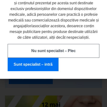
și conținutul prezentat pe acesta sunt destinate
exclusiv profesioniștilor din domeniul dispozitivelor
medicale, adică persoanelor care practică o profesie
medicală sau comercializează dispozitive medicale și
angajaților/asociaților acestora, deoarece conțin
mesaje publicitare pentru produse destinate utilizării
de către utilizatori, alții decât nespecialiștii.
Nu sunt specialist – Plec
Marcarea și protejarea orificiilor canalare
după tratamentul endodontic –
de ce contează culoarea?
Sunt specialist – intră
Citește articolul